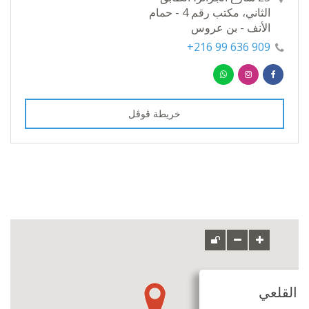
الثاني، مكتب رقم 4 - حمام
الأنف - بن عروس
909 636 99 216+
خريطة ڨوڨل
ة القلعي