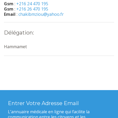
Gsm
:
+216 24 470 195
Gsm
:
+216 26 470 195
Email
:
chakibmziou@yahoo.fr
Délégation:
Hammamet
Entrer Votre Adresse Email
L’annuaire médicale en ligne qui facilite la
communication entre les citoyens et les