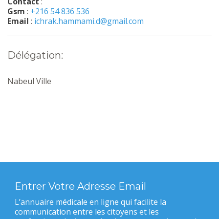
Contact
:
Gsm
:
+216 54 836 536
Email
:
ichrak.hammami.d@gmail.com
Délégation:
Nabeul Ville
Entrer Votre Adresse Email
L’annuaire médicale en ligne qui facilite la
communication entre les citoyens et les